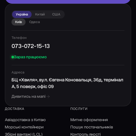
Україна
Китай
США
Київ
Одеса
Телефон
073-072-15-13
Зараз працюємо
Адреса
БЦ «Хвиля», вул. Євгена Коновальця, 36д, термінал
А, 5 поверх, офіс 09
Дивитись на мапі
ДОСТАВКА
ПОСЛУГИ
Авіадоставка з Китаю
Митне оформлення
Морські контейнери
Пошук постачальників
Збірні вантажі (LCL)
Контроль якості