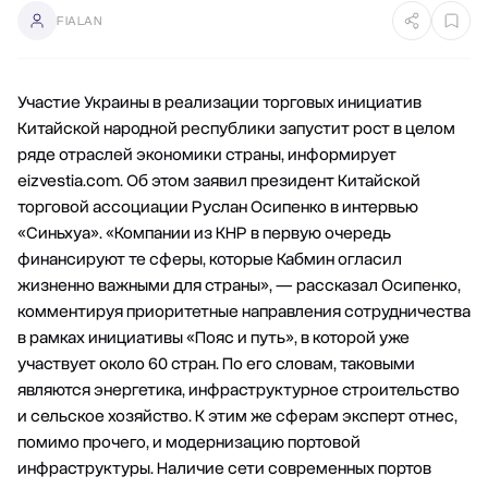
FIALAN
Участие Украины в реализации торговых инициатив
Китайской народной республики запустит рост в целом
ряде отраслей экономики страны, информирует
еizvestia.com. Об этом заявил президент Китайской
торговой ассоциации Руслан Осипенко в интервью
«Синьхуа». «Компании из КНР в первую очередь
финансируют те сферы, которые Кабмин огласил
жизненно важными для страны», — рассказал Осипенко,
комментируя приоритетные направления сотрудничества
в рамках инициативы «Пояс и путь», в которой уже
участвует около 60 стран. По его словам, таковыми
являются энергетика, инфраструктурное строительство
и сельское хозяйство. К этим же сферам эксперт отнес,
помимо прочего, и модернизацию портовой
инфраструктуры. Наличие сети современных портов