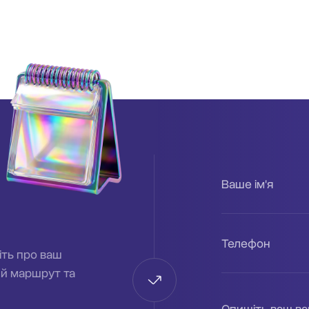
Ваше ім'я
Телефон
іть про ваш
ий маршрут та
Опишіть ваш в