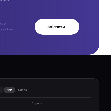
а не
Надіслати
м особам
А
Київ
Одеса
Адреса