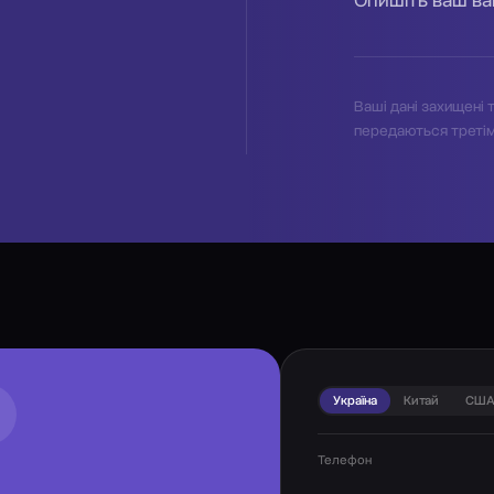
Ваші дані захищені т
передаються треті
Україна
Китай
СШ
Телефон