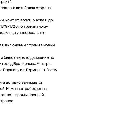
ракт”.
ездов, а китайская сторона
 конфет, водки, масла и др.
1319/1320 по транзитному
тформ под универсальные
в и включении страны в новый
па было открыто движение по
и город Братислава. Четыре
на Варшаву и в Германию. Затем
нга активно занимается
й. Компания работает на
, Торгово—промышленной
транса.