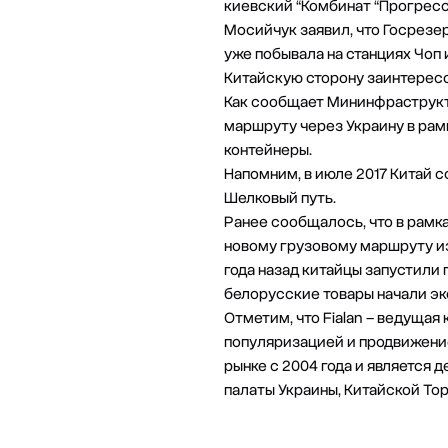
киевский “Комбинат “Прогресс”
Мосийчук заявил, что Госрезе
уже побывала на станциях Чоп 
Китайскую сторону заинтересов
Как сообщает Мининфраструктур
маршруту через Украину в рам
контейнеры.
Напомним, в июле 2017 Китай 
Шелковый путь.
Ранее сообщалось, что в рамк
новому грузовому маршруту из
года назад китайцы запустили п
белорусские товары начали эк
Отметим, что
Fialan
– ведущая 
популяризацией и продвижение
рынке с 2004 года и являетс
палаты Украины, Китайской То