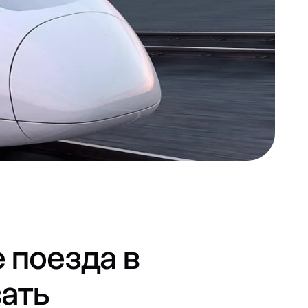
е поезда в
вать