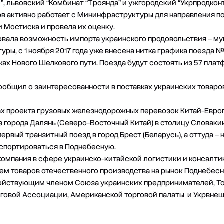
, львовский “Комбинат “Троянда” и ужгородский “Укрпродконт
рв активно работает с Мининфраструктуры для направления по
и Мостиска и провела их оценку.
ала возможность импорта украинского продовольствия – муки,
ы, с 1 ноября 2017 года уже внесена нитка графика поезда №
ках Нового Шелкового пути. Поезда будут состоять из 57 пла
сообщил о заинтересованности в поставках украинских товаро
ах проекта грузовых железнодорожных перевозок Китай-Евро
 города Далянь (Северо-Восточный Китай) в столицу Словаки
ервый транзитный поезд в город Брест (Беларусь), а оттуда – 
спортироваться в Поднебесную.
компания в сфере украинско-китайской логистики и консалти
м товаров отечественного производства на рынок Поднебесно
я действующим членом Союза украинских предпринимателей
рговой Ассоциации, Американской торговой палаты и Укрвнеш