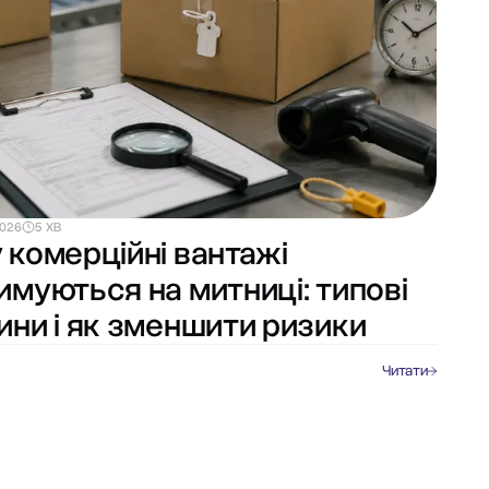
2026
5 ХВ
 комерційні вантажі
имуються на митниці: типові
ини і як зменшити ризики
Читати