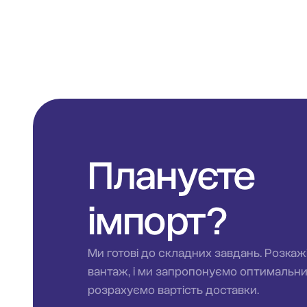
Плануєте
імпорт?
Ми готові до складних завдань. Розкаж
вантаж, і ми запропонуємо оптимальн
розрахуємо вартість доставки.