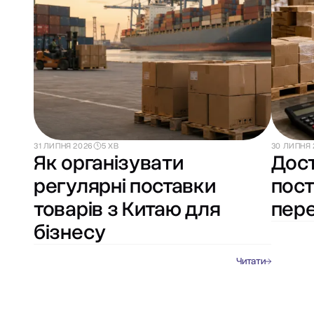
31 ЛИПНЯ 2026
5 ХВ
30 ЛИПНЯ 
Як організувати
Дост
регулярні поставки
пост
товарів з Китаю для
пере
бізнесу
Читати