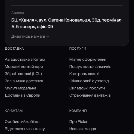
Адреса
БЦ «Хвиля», вул. Євгена Коновальця, 36д, термінал
А, 5 поверх, офіс 09
Дивитись на мапі
ДОСТАВКА
ПОСЛУГИ
Авіадоставка з Китаю
Митне оформлення
Морські контейнери
Пошук постачальників
Збірні вантажі (LCL)
Контроль якості
Залізнична доставка
Фінансовий супровід
Мультимодальна
Складські послуги
Доставка з Європи
Страхування вантажів
КЛІЄНТАМ
КОМПАНІЯ
Особистий кабінет
Про Fialan
Відстеження вантажу
Наша команда