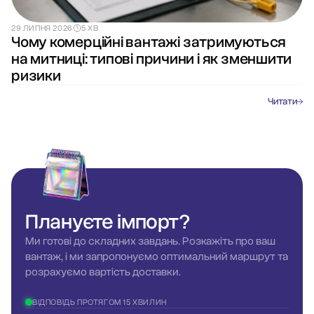
29 ЛИПНЯ 2026
5 ХВ
Чому комерційні вантажі затримуються
на митниці: типові причини і як зменшити
ризики
Читати
Плануєте
імпорт?
Ми готові до складних завдань. Розкажіть про ваш
вантаж, і ми запропонуємо оптимальний маршрут та
розрахуємо вартість доставки.
ВІДПОВІДЬ ПРОТЯГОМ 15 ХВИЛИН