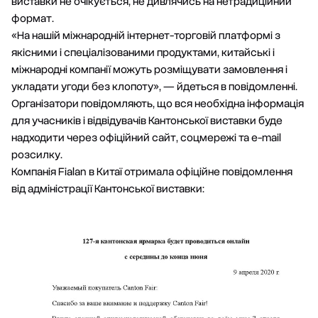
виставки не очікується, не дивлячись на нетрадиційний
формат.
«На нашій міжнародній інтернет-торговій платформі з
якісними і спеціалізованими продуктами, китайські і
міжнародні компанії можуть розміщувати замовлення і
укладати угоди без клопоту», — йдеться в повідомленні.
Організатори повідомляють, що вся необхідна інформація
для учасників і відвідувачів Кантонської виставки буде
надходити через офіційний сайт, соцмережі та e-mail
розсилку.
Компанія Fialan в Китаї отримала офіційне повідомлення
від адміністрації Кантонської виставки: