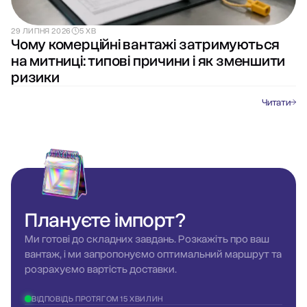
29 ЛИПНЯ 2026
5 ХВ
Чому комерційні вантажі затримуються
на митниці: типові причини і як зменшити
ризики
Читати
Плануєте
імпорт?
Ми готові до складних завдань. Розкажіть про ваш
вантаж, і ми запропонуємо оптимальний маршрут та
розрахуємо вартість доставки.
ВІДПОВІДЬ ПРОТЯГОМ 15 ХВИЛИН