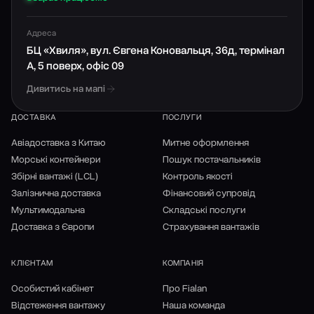
Адреса
БЦ «Хвиля», вул. Євгена Коновальця, 36д, термінал
А, 5 поверх, офіс 09
Дивитись на мапі
ДОСТАВКА
ПОСЛУГИ
Авіадоставка з Китаю
Митне оформлення
Морські контейнери
Пошук постачальників
Збірні вантажі (LCL)
Контроль якості
Залізнична доставка
Фінансовий супровід
Мультимодальна
Складські послуги
Доставка з Європи
Страхування вантажів
КЛІЄНТАМ
КОМПАНІЯ
Особистий кабінет
Про Fialan
Відстеження вантажу
Наша команда