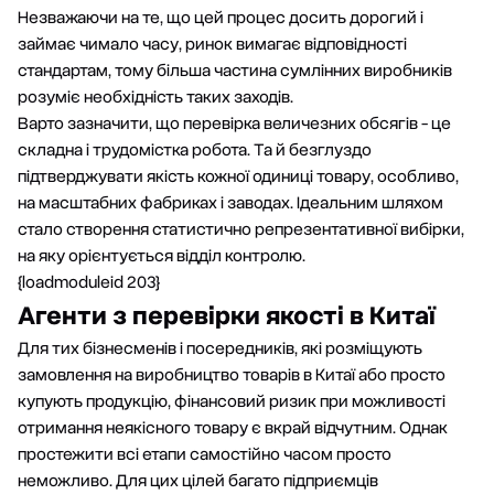
Незважаючи на те, що цей процес досить дорогий і
займає чимало часу, ринок вимагає відповідності
стандартам, тому більша частина сумлінних виробників
розуміє необхідність таких заходів.
Варто зазначити, що перевірка величезних обсягів - це
складна і трудомістка робота. Та й безглуздо
підтверджувати якість кожної одиниці товару, особливо,
на масштабних фабриках і заводах. Ідеальним шляхом
стало створення статистично репрезентативної вибірки,
на яку орієнтується відділ контролю.
{loadmoduleid 203}
Агенти з перевірки якості в Китаї
Для тих бізнесменів і посередників, які розміщують
замовлення на виробництво товарів в Китаї або просто
купують продукцію, фінансовий ризик при можливості
отримання неякісного товару є вкрай відчутним. Однак
простежити всі етапи самостійно часом просто
неможливо. Для цих цілей багато підприємців