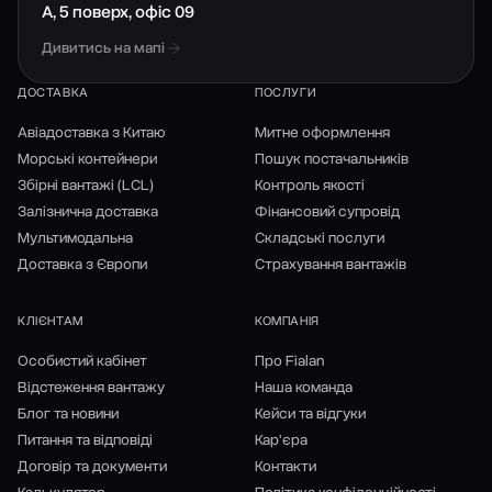
А, 5 поверх, офіс 09
Дивитись на мапі
ДОСТАВКА
ПОСЛУГИ
Авіадоставка з Китаю
Митне оформлення
Морські контейнери
Пошук постачальників
Збірні вантажі (LCL)
Контроль якості
Залізнична доставка
Фінансовий супровід
Мультимодальна
Складські послуги
Доставка з Європи
Страхування вантажів
КЛІЄНТАМ
КОМПАНІЯ
Особистий кабінет
Про Fialan
Відстеження вантажу
Наша команда
Блог та новини
Кейси та відгуки
Питання та відповіді
Кар'єра
Договір та документи
Контакти