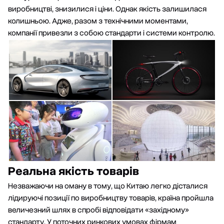
виробництві, знизилися і ціни. Однак якість залишилася
колишньою. Адже, разом з технічними моментами,
компанії привезли з собою стандарти і системи контролю.
Реальна якість товарів
Незважаючи на оману в тому, що Китаю легко дісталися
лідируючі позиції по виробництву товарів, країна пройшла
величезний шлях в спробі відповідати «західному»
стандарту. У поточних ринкових умовах фірмам