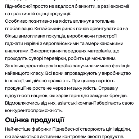
Піднебесної просто не вдалося б вижити, в разі економії
на практичній оцінці продукції.
Особливо позитивно на якість вплинула тотальна
глобалізація. Китайський ринок почав орієнтуватися на
більш вимогливих покупців, виробляючи пристрої і
гаджети нарівні з європейськими та американськими
аналогами. Використання передових матеріалів, що
проходять суворі перевірки, робить це можливим.
За кілька десятків років країна залучила чимало фахівців
найвищого класу. Всі вони впроваджують у виробництво
інновації, які дійсно вражають. При цьому вартість
продукції не росте не через низьку якість. Справа у
відсутності націнок, які характерні для західних брендів.
Відмовляючись від них, азіатські компанії зберігають свою
конкурентоспроможність.
Оцінка продукції
Найчастіше фабрики Піднебесної створюють цілі відділи,
які займаються активним контролем якості продуктів.