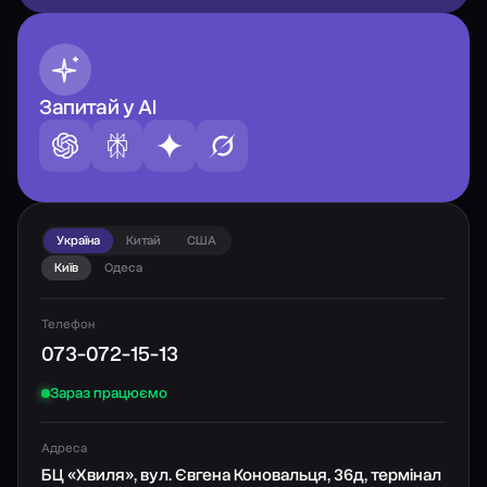
Запитай у AI
Україна
Китай
США
Київ
Одеса
Телефон
073-072-15-13
Зараз працюємо
Адреса
БЦ «Хвиля», вул. Євгена Коновальця, 36д, термінал