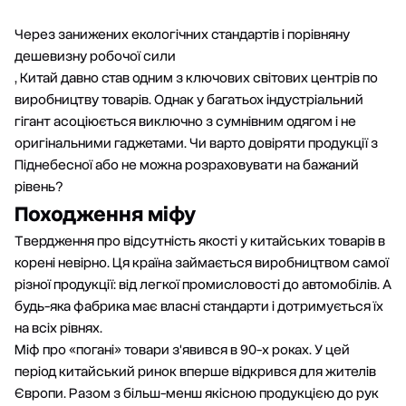
Через занижених екологічних стандартів і порівняну
дешевизну робочої сили
, Китай давно став одним з ключових світових центрів по
виробництву товарів. Однак у багатьох індустріальний
гігант асоціюється виключно з сумнівним одягом і не
оригінальними гаджетами. Чи варто довіряти продукції з
Піднебесної або не можна розраховувати на бажаний
рівень?
Походження міфу
Твердження про відсутність якості у китайських товарів в
корені невірно. Ця країна займається виробництвом самої
різної продукції: від легкої промисловості до автомобілів. А
будь-яка фабрика має власні стандарти і дотримується їх
на всіх рівнях.
Міф про «погані» товари з'явився в 90-х роках. У цей
період китайський ринок вперше відкрився для жителів
Європи. Разом з більш-менш якісною продукцією до рук