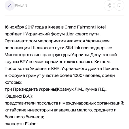
FIALAN
16 ноября 2017 года в Киеве в Grand Fairmont Hotel
пройдет ІІ Украинский форум Шелкового пути .
Организатором мероприятия является Украинская
ассоциация Шелкового пути SilkLink при поддержке
Министерства инфраструктуры Украины, Депутатской
группы ВРУ по межпарламентских связях с Китаем,
Посольства Украины в КНР, Украинского дома в Пекине.
В форуме примут участие более 1000 человек, среди
которых:
три Президента Украины(Кравчук Л.М., Кучма Л.Д.,
Ющенко В.А.);
представители посольств и международных организаций;
китайские инвесторы и владельцы малого, среднего и
большого бизнеса;
эксперты Fialan;