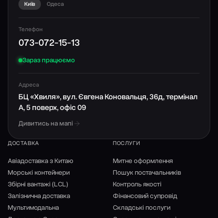
Київ
Одеса
Телефон
073-072-15-13
Зараз працюємо
Адреса
БЦ «Хвиля», вул. Євгена Коновальця, 36д, термінал
А, 5 поверх, офіс 09
Дивитись на мапі
ДОСТАВКА
ПОСЛУГИ
Авіадоставка з Китаю
Митне оформлення
Морські контейнери
Пошук постачальників
Збірні вантажі (LCL)
Контроль якості
Залізнична доставка
Фінансовий супровід
Мультимодальна
Складські послуги