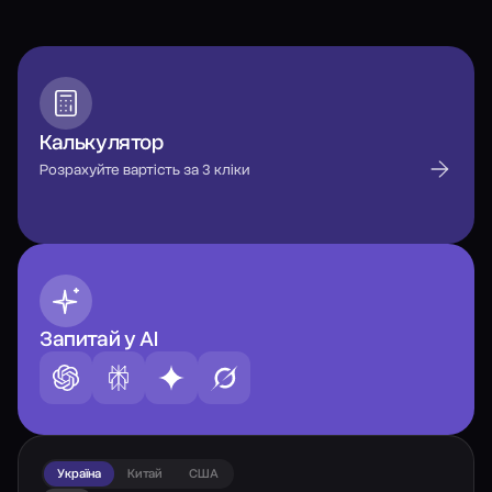
Калькулятор
Розрахуйте вартість за 3 кліки
Запитай у AI
Україна
Китай
США