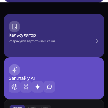
Калькулятор
Розрахуйте вартість за 3 кліки
Запитай у AI
Україна
Китай
США