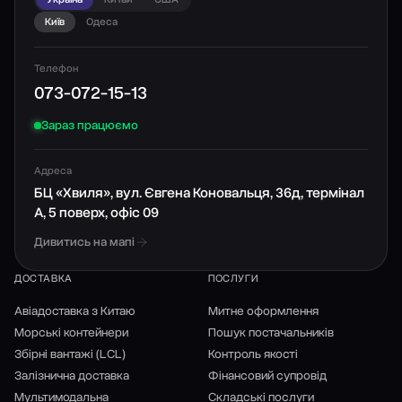
Київ
Одеса
Телефон
073-072-15-13
Зараз працюємо
Адреса
БЦ «Хвиля», вул. Євгена Коновальця, 36д, термінал
А, 5 поверх, офіс 09
Дивитись на мапі
ДОСТАВКА
ПОСЛУГИ
Авіадоставка з Китаю
Митне оформлення
Морські контейнери
Пошук постачальників
Збірні вантажі (LCL)
Контроль якості
Залізнична доставка
Фінансовий супровід
Мультимодальна
Складські послуги