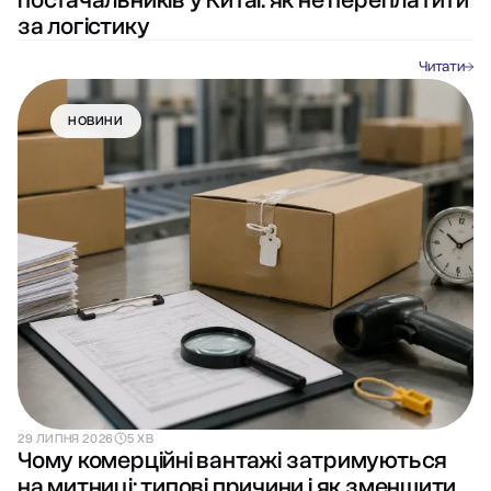
постачальників у Китаї: як не переплатити
за логістику
Читати
НОВИНИ
29 ЛИПНЯ 2026
5 ХВ
Чому комерційні вантажі затримуються
на митниці: типові причини і як зменшити