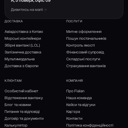
А, 5 поверх, офіс 09
Дивитись на мапі
ДОСТАВКА
ПОСЛУГИ
Авіадоставка з Китаю
Митне оформлення
Морські контейнери
Пошук постачальників
Збірні вантажі (LCL)
Контроль якості
Залізнична доставка
Фінансовий супровід
Мультимодальна
Складські послуги
Доставка з Європи
Страхування вантажів
КЛІЄНТАМ
КОМПАНІЯ
Особистий кабінет
Про Fialan
Відстеження вантажу
Наша команда
Блог та новини
Кейси та відгуки
Питання та відповіді
Кар'єра
Договір та документи
Контакти
Калькулятор
Політика конфіденційності