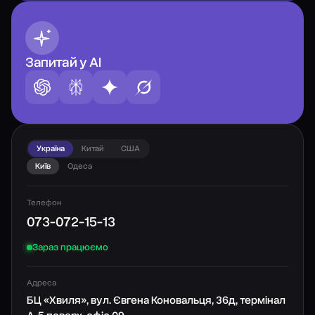
Запитай у AI
Україна
Китай
США
Київ
Одеса
Телефон
073-072-15-13
Зараз працюємо
Адреса
БЦ «Хвиля», вул. Євгена Коновальця, 36д, термінал