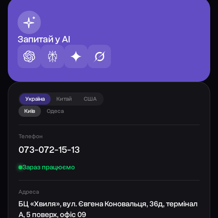
Запитай у AI
Україна
Китай
США
Київ
Одеса
Телефон
073-072-15-13
Зараз працюємо
Адреса
БЦ «Хвиля», вул. Євгена Коновальця, 36д, термінал
А, 5 поверх, офіс 09