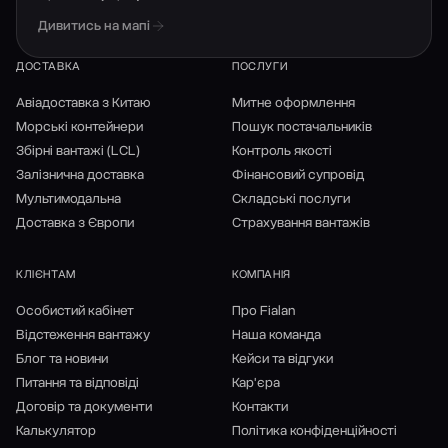
Дивитись на мапі
ДОСТАВКА
ПОСЛУГИ
Авіадоставка з Китаю
Митне оформлення
Морські контейнери
Пошук постачальників
Збірні вантажі (LCL)
Контроль якості
Залізнична доставка
Фінансовий супровід
Мультимодальна
Складські послуги
Доставка з Європи
Страхування вантажів
КЛІЄНТАМ
КОМПАНІЯ
Особистий кабінет
Про Fialan
Відстеження вантажу
Наша команда
Блог та новини
Кейси та відгуки
Питання та відповіді
Кар'єра
Договір та документи
Контакти
Калькулятор
Політика конфіденційності