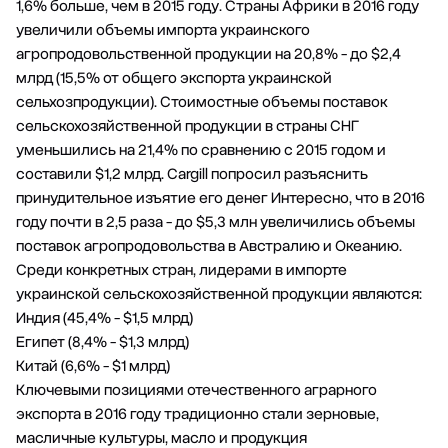
1,6% больше, чем в 2015 году. Страны Африки в 2016 году
увеличили объемы импорта украинского
агропродовольственной продукции на 20,8% - до $2,4
млрд (15,5% от общего экспорта украинской
сельхозпродукции). Стоимостные объемы поставок
сельскохозяйственной продукции в страны CНГ
уменьшились на 21,4% по сравнению с 2015 годом и
составили $1,2 млрд. Cargill попросил разъяснить
принудительное изъятие его денег Интересно, что в 2016
году почти в 2,5 раза - до $5,3 млн увеличились объемы
поставок агропродовольства в Австралию и Океанию.
Среди конкретных стран, лидерами в импорте
украинской сельскохозяйственной продукции являются:
Индия (45,4% - $1,5 млрд)
Египет (8,4% - $1,3 млрд)
Китай (6,6% - $1 млрд)
Ключевыми позициями отечественного аграрного
экспорта в 2016 году традиционно стали зерновые,
масличные культуры, масло и продукция