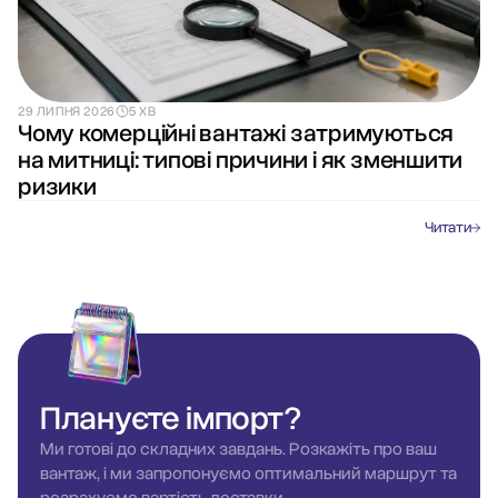
29 ЛИПНЯ 2026
5 ХВ
Чому комерційні вантажі затримуються
на митниці: типові причини і як зменшити
ризики
Читати
Плануєте
імпорт?
Ми готові до складних завдань. Розкажіть про ваш
вантаж, і ми запропонуємо оптимальний маршрут та