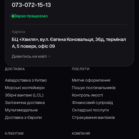
073-072-15-13
Зараз працюємо
Адреса
БЦ «Хвиля», вул. Євгена Коновальця, 36д, термінал
А, 5 поверх, офіс 09
Дивитись на мапі
ДОСТАВКА
ПОСЛУГИ
Авіадоставка з Китаю
Митне оформлення
Морські контейнери
Пошук постачальників
Збірні вантажі (LCL)
Контроль якості
Залізнична доставка
Фінансовий супровід
Мультимодальна
Складські послуги
Доставка з Європи
Страхування вантажів
КЛІЄНТАМ
КОМПАНІЯ