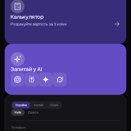
Калькулятор
Розрахуйте вартість за 3 кліки
Запитай у AI
Україна
Китай
США
Київ
Одеса
Телефон