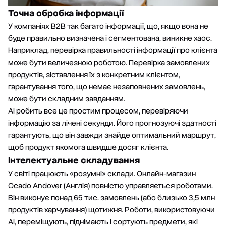
Точна обробка інформації
У компаніях B2B так багато інформації, що, якщо вона не
буде правильно визначена і сегментована, виникне хаос.
Наприклад, перевірка правильності інформації про клієнта
може бути величезною роботою. Перевірка замовлених
продуктів, зіставлення їх з конкретним клієнтом,
гарантування того, що немає незаповнених замовлень,
може бути складним завданням.
АІ робить все це простим процесом, перевіряючи
інформацію за лічені секунди. Його прогнозуючі здатності
гарантують, що він завжди знайде оптимальний маршрут,
щоб продукт якомога швидше досяг клієнта.
Інтелектуальне складування
У світі працюють «розумні» склади. Онлайн-магазин
Ocado Andover (Англія) повністю управляється роботами.
Він виконує понад 65 тис. замовлень (або близько 3,5 млн
продуктів харчування) щотижня. Роботи, використовуючи
АІ, переміщують, піднімають і сортують предмети, які