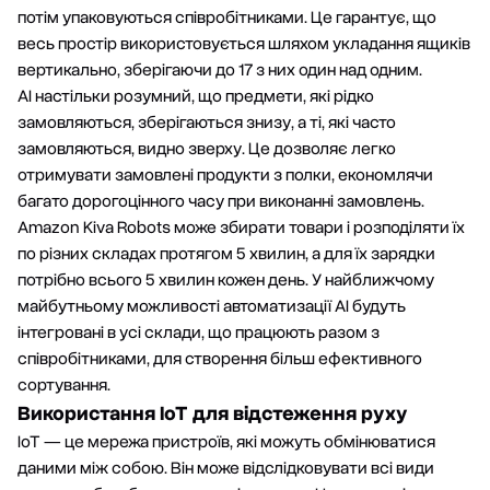
потім упаковуються співробітниками. Це гарантує, що
весь простір використовується шляхом укладання ящиків
вертикально, зберігаючи до 17 з них один над одним.
АІ настільки розумний, що предмети, які рідко
замовляються, зберігаються знизу, а ті, які часто
замовляються, видно зверху. Це дозволяє легко
отримувати замовлені продукти з полки, економлячи
багато дорогоцінного часу при виконанні замовлень.
Amazon Kiva Robots може збирати товари і розподіляти їх
по різних складах протягом 5 хвилин, а для їх зарядки
потрібно всього 5 хвилин кожен день. У найближчому
майбутньому можливості автоматизації AI будуть
інтегровані в усі склади, що працюють разом з
співробітниками, для створення більш ефективного
сортування.
Використання IoT для відстеження руху
IoT — це мережа пристроїв, які можуть обмінюватися
даними між собою. Він може відслідковувати всі види