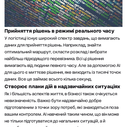
Прийняття рішень в режимі реального часу
У логістиці існує широкий спектр завдань, що вимагають
даних для прийняття рішень. Наприклад, знайти
оптимальний маршрут, скласти розклад і вибрати
найбільш підходящого перевізника. Всі ці рішення
вимагають від людини певного часу. Але за допомогою АІ
для цього є миттєве рішення, яке виходить із тисячі точок
даних. Все це займає всього кілька секунд.
Створює плани дій в надзвичайних ситуаціях
Як і більшість аспектів життя, в бізнесі також очікується
невизначеність. Важко бути надзвичайно добре
підготовленим з точки зору потреб, які знаходяться поза
вашим контролем. АІ навчений таким чином, що він може
не тільки підготуватися до нагальних ситуацій, а й