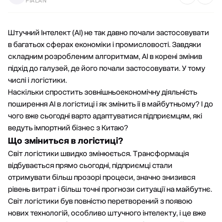
FIALAN
Штучний Інтелект (AI) не так давно почали застосовувати
в багатьох сферах економіки і промисловості. Завдяки
складним розробленим алгоритмам, AI в корені змінив
підхід до галузей, де його почали застосовувати. У тому
числі і логістики.
Наскільки спростить зовнішньоекономічну діяльність
поширення AI в логістиці і як змінить її в майбутньому? І до
чого вже сьогодні варто адаптуватися підприємцям, які
ведуть імпортний бізнес з Китаю?
Що зміниться в логістиці?
Світ логістики швидко змінюється. Трансформація
відбувається прямо сьогодні, підприємці стали
отримувати більш прозорі процеси, значно знизився
рівень витрат і більш точні прогнози ситуації на майбутнє.
Світ логістики був повністю перетворений з появою
нових технологій, особливо штучного інтелекту, і це вже