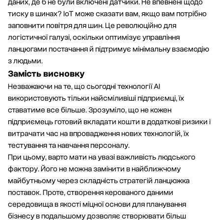
даних, де б не були включені датчики. Не впевнені щодо
тиску в шинах? IoT може сказати вам, якщо вам потрібно
заповнити повітря для шин. Це революційно для
логістичної галузі, оскільки оптимізує управління
ланцюгами постачання й підтримує мінімальну взаємодію
з людьми.
Замість висновку
Незважаючи на те, що сьогодні технології AI
використовують тільки найсміливіші підприємці, їх
ставатиме все більше. Зрозуміло, що не кожен
підприємець готовий вкладати кошти в додаткові ризики і
витрачати час на впровадження нових технологій, їх
тестування та навчання персоналу.
При цьому, варто мати на увазі важливість людського
фактору. Його не можна замінити в найближчому
майбутньому через складність стратегій ланцюжка
поставок. Проте, створення керованого даними
середовища в якості міцної основи для планування
бізнесу в подальшому дозволяє створювати більш