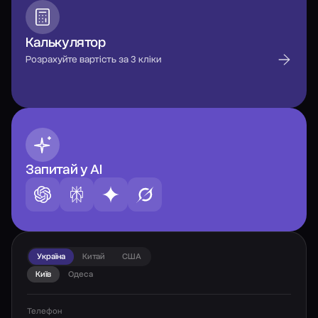
Калькулятор
Розрахуйте вартість за 3 кліки
Запитай у AI
Україна
Китай
США
Київ
Одеса
Телефон