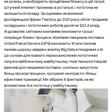
не розкіш, а необхідність процвітання бізнесу в цій галузі.
Штучний інтелект проникає в усі галузі, і логістика не
залишиться позаду. За оцінками незалежної
дослідницької фірми Tractica, до 2021 року обсяг продажів
складських і логістичних роботів досягне $22,4 млрд.
АІ дозволяє світовим компаніям економити гроші і
покращує бізнес-процеси. Компанія ланцюжка поставок
United Parcel Service (UPS) економить 10 млн галонів
палива щороку завдяки аналізу Big Data в поєднанні з AI.
Це основи для повного переосмислення логістичної
галузі в найближчому майбутньому. Нові технології вкрай
важливі для ланцюжка поставок, оскільки запустили
більш прозорі процеси, «розумні» контракти і більш
ефективні транзакції. Ми зібрали 8 факторів, на які
впливатиме АІ в логістиці у майбутньому.