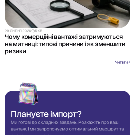
29 ЛИПНЯ 2026
5 ХВ
Чому комерційні вантажі затримуються
на митниці: типові причини і як зменшити
ризики
Читати
Плануєте
імпорт?
Ми готові до складних завдань. Розкажіть про ваш
вантаж, і ми запропонуємо оптимальний маршрут та