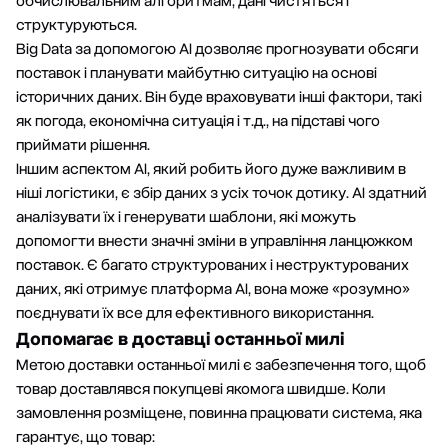
обчислювальним алгоритмам, дані чистяться і
структуруються.
Big Data за допомогою AI дозволяє прогнозувати обсяги
поставок і планувати майбутню ситуацію на основі
історичних даних. Він буде враховувати інші фактори, такі
як погода, економічна ситуація і т.д., на підставі чого
приймати рішення.
Іншим аспектом АІ, який робить його дуже важливим в
ніші логістики, є збір даних з усіх точок дотику. АІ здатний
аналізувати їх і генерувати шаблони, які можуть
допомогти внести значні зміни в управління ланцюжком
поставок. Є багато структурованих і неструктурованих
даних, які отримує платформа АІ, вона може «розумно»
поєднувати їх все для ефективного використання.
Допомагає в доставці останньої милі
Метою доставки останньої милі є забезпечення того, щоб
товар доставлявся покупцеві якомога швидше. Коли
замовлення розміщене, повинна працювати система, яка
гарантує, що товар: