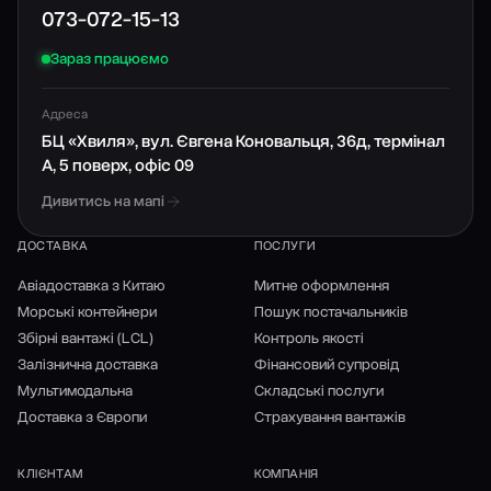
073-072-15-13
Зараз працюємо
Адреса
БЦ «Хвиля», вул. Євгена Коновальця, 36д, термінал
А, 5 поверх, офіс 09
Дивитись на мапі
ДОСТАВКА
ПОСЛУГИ
Авіадоставка з Китаю
Митне оформлення
Морські контейнери
Пошук постачальників
Збірні вантажі (LCL)
Контроль якості
Залізнична доставка
Фінансовий супровід
Мультимодальна
Складські послуги
Доставка з Європи
Страхування вантажів
КЛІЄНТАМ
КОМПАНІЯ